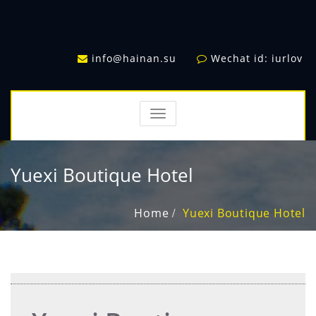
info@hainan.su
Wechat id: iurlov
TOGGLE
NAVIGATION
Yuexi Boutique Hotel
Home
Yuexi Boutique Hotel