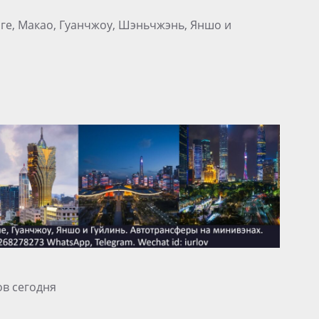
нге, Макао, Гуанчжоу, Шэньчжэнь, Яншо и
ов сегодня