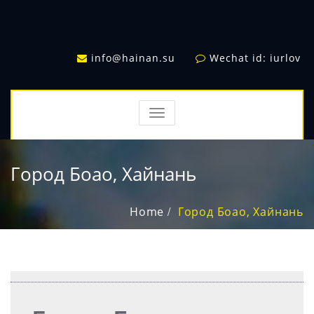
info@hainan.su
Wechat id: iurlov
TOGGLE
NAVIGATION
Город Боао, Хайнань
Home
Город Боао, Хайнань