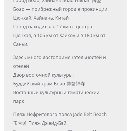
Город Боао, Хайнань Boao Hainan 博鳌
Боао — прибрежный город в провинции
Цюнхай, Хайнань, Китай
Город находится в 17 км от центра
Цюнхая, в 105 км от Хайкоу и в 180 км от
Саньи.
Здесь много достопримечательностей и
отелей
Двор восточной культуры:
Буддийский храм Боао 博鳌禅寺
Восточный культурный тематический
парк
Пляж Нефритового пояса Jade Belt Beach
玉带滩 Пляж Джейд-Бэй.