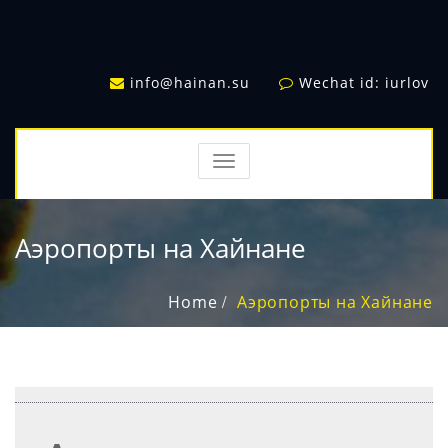
info@hainan.su
Wechat id: iurlov
TOGGLE
NAVIGATION
Аэропорты на Хайнане
Home
Аэропорты на Хайнане