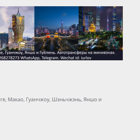
нге, Макао, Гуанчжоу, Шэньчжэнь, Яншо и