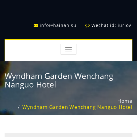
info@hainan.su
Wechat id: iurlov
TOGGLE
NAVIGATION
Wyndham Garden Wenchang
Nanguo Hotel
Home
Wyndham Garden Wenchang Nanguo Hotel