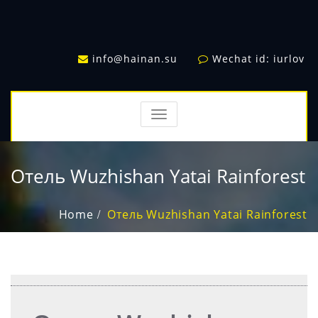
info@hainan.su
Wechat id: iurlov
TOGGLE
NAVIGATION
Отель Wuzhishan Yatai Rainforest
Home
Отель Wuzhishan Yatai Rainforest