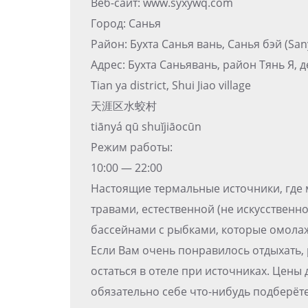
Веб-сайт: www.syxywq.com
Город: Санья
Район: Бухта Санья вань, Санья бэй (Sa
Адрес: Бухта Саньявань, район Тянь Я,
Tian ya district, Shui Jiao village
天涯区水蛟村
tiānyá qū shuǐjiāocūn
Режим работы:
10:00 — 22:00
Настоящие термальные источники, где
травами, естественной (не искусственн
бассейнами с рыбками, которые омолаж
Если Вам очень понравилось отдыхать, 
остаться в отеле при источниках. Цены 
обязательно себе что-нибудь подберёте