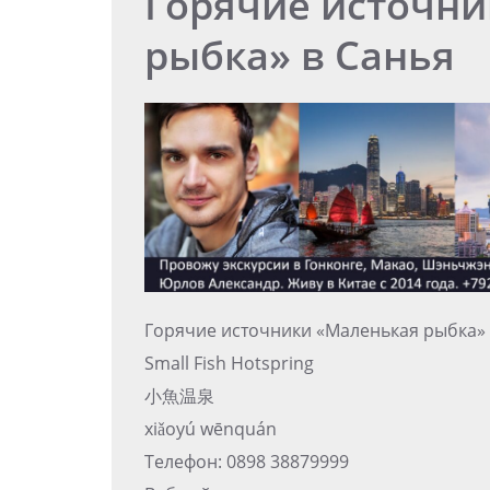
Горячие источн
рыбка» в Санья
Горячие источники «Маленькая рыбка» 
Small Fish Hotspring
小魚温泉
xiǎoyú wēnquán
Телефон: 0898 38879999