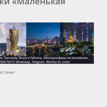
ики «Маленькая
в Санья