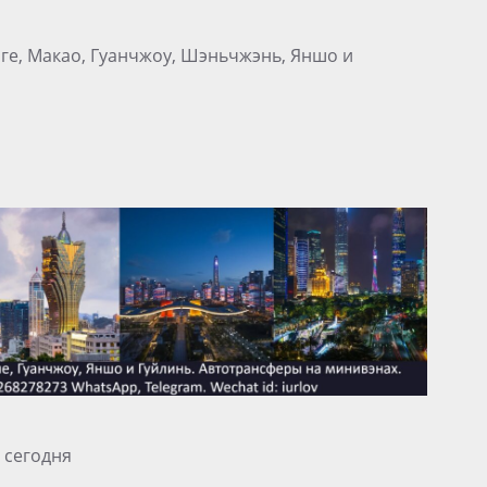
нге, Макао, Гуанчжоу, Шэньчжэнь, Яншо и
 сегодня