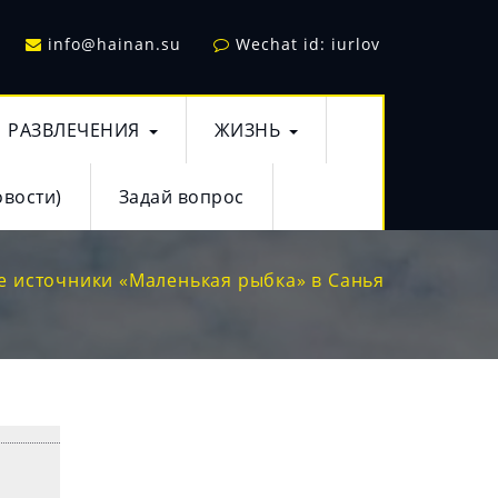
info@hainan.su
Wechat id: iurlov
РАЗВЛЕЧЕНИЯ
ЖИЗНЬ
овости)
Задай вопрос
е источники «Маленькая рыбка» в Санья