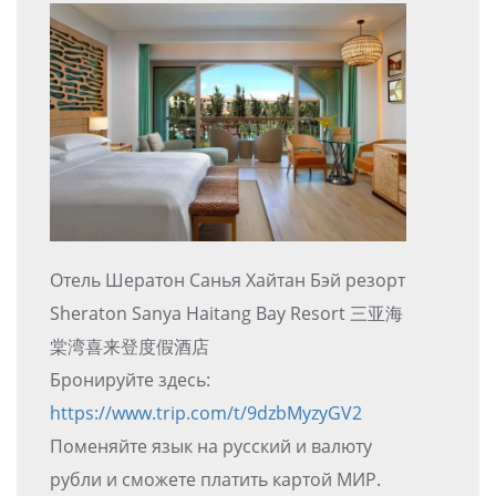
Отель Шератон Санья Хайтан Бэй резорт
Sheraton Sanya Haitang Bay Resort 三亚海
棠湾喜来登度假酒店
Бронируйте здесь:
https://www.trip.com/t/9dzbMyzyGV2
Поменяйте язык на русский и валюту
рубли и сможете платить картой МИР.