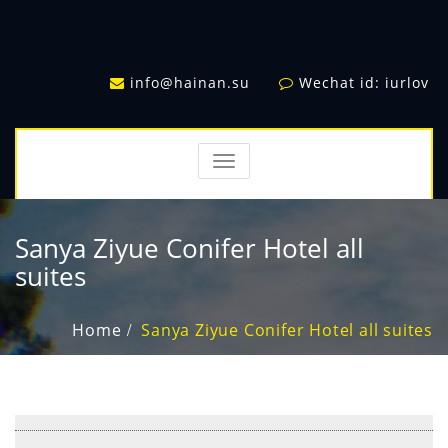
info@hainan.su
Wechat id: iurlov
TOGGLE
NAVIGATION
Sanya Ziyue Conifer Hotel all
suites
Home
Sanya Ziyue Conifer Hotel all suites