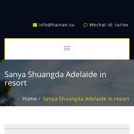
info@hainan.su
Wechat id: iurlov
TOGGLE
NAVIGATION
Sanya Shuangda Adelaide in
resort
Home
Sanya Shuangda Adelaide in resort