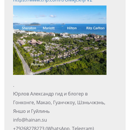
.
Юрлов Александр гид и блогер в
Гонконге, Макао, Гуанчжоу, Шэньчжэнь,
Яншо и Гуйлинь
info@hainan.su
+79268278273 (WhatsApp, Telegram)