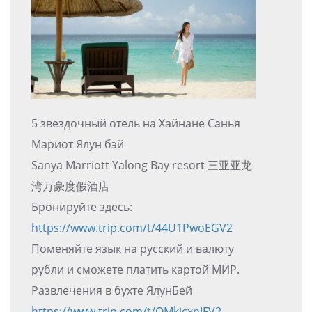
5 звездочный отель на Хайнане Санья
Мариот Ялун бэй
Sanya Marriott Yalong Bay resort 三亚亚龙
湾万豪度假酒店
Бронируйте здесь:
https://www.trip.com/t/44U1PwoEGV2
Поменяйте язык на русский и валюту
рубли и сможете платить картой МИР.
Развлечения в бухте ЯлунБей
https://www.trip.com/t/OMkjcxnJFV2