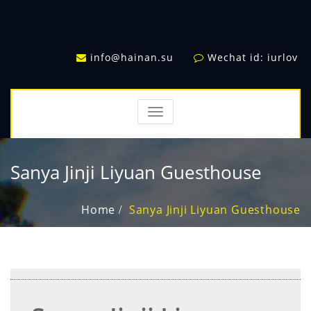
info@hainan.su
Wechat id: iurlov
TOGGLE
NAVIGATION
Sanya Jinji Liyuan Guesthouse
Home
Sanya Jinji Liyuan Guesthouse