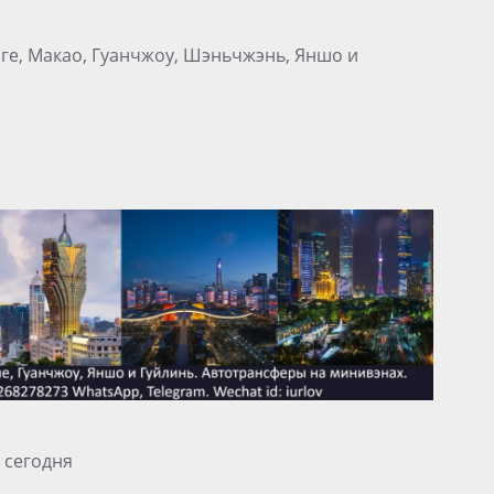
нге, Макао, Гуанчжоу, Шэньчжэнь, Яншо и
 сегодня