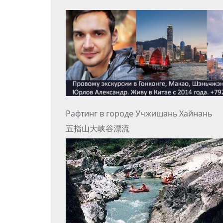
Рафтинг в городе Учжишань Хайнань
五指山大峡谷漂流