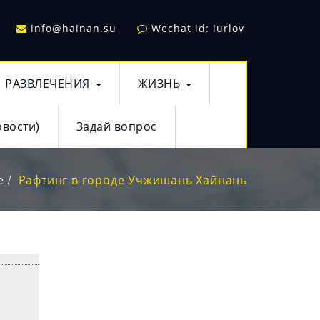
info@hainan.su
Wechat id: iurlov
РАЗВЛЕЧЕНИЯ
ЖИЗНЬ
овости)
Задай вопрос
e
Рафтинг в городе Учжишань Хайнань