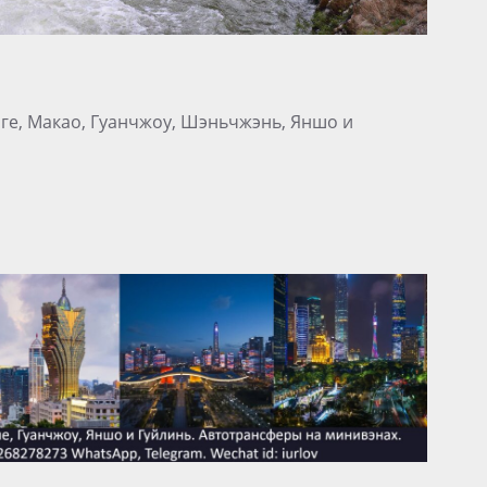
нге, Макао, Гуанчжоу, Шэньчжэнь, Яншо и