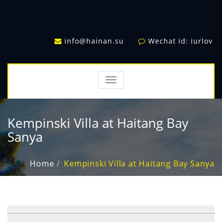
info@hainan.su
Wechat id: iurlov
TOGGLE
NAVIGATION
Kempinski Villa at Haitang Bay
Sanya
Home
Kempinski Villa at Haitang Bay Sanya