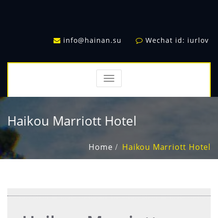
info@hainan.su
Wechat id: iurlov
TOGGLE
NAVIGATION
Haikou Marriott Hotel
Home
Haikou Marriott Hotel