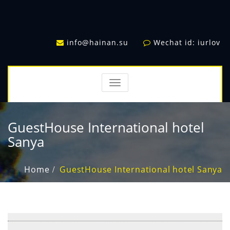
info@hainan.su
Wechat id: iurlov
TOGGLE
NAVIGATION
GuestHouse International hotel
Sanya
Home
GuestHouse International hotel Sanya