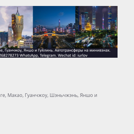
нге, Макао, Гуанчжоу, Шэньчжэнь, Яншо и