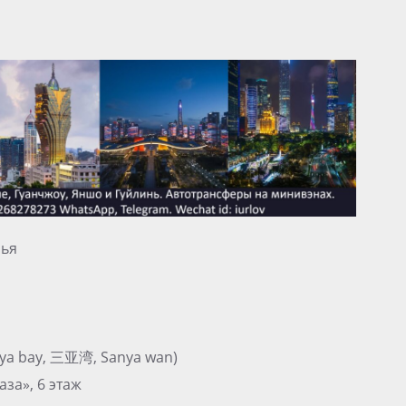
нья
nya bay, 三亚湾, Sanya wan)
за», 6 этаж