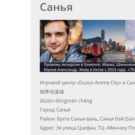
Санья
Игровой центр «Duzun Anime City» в Са
独尊动漫城
dúzūn dòngmàn chéng
Город: Санья
Район: Бухта Санья вань, Санья бэй (Sa
Адрес: 3я улица Цзефан, ТЦ «Минчжу Пла