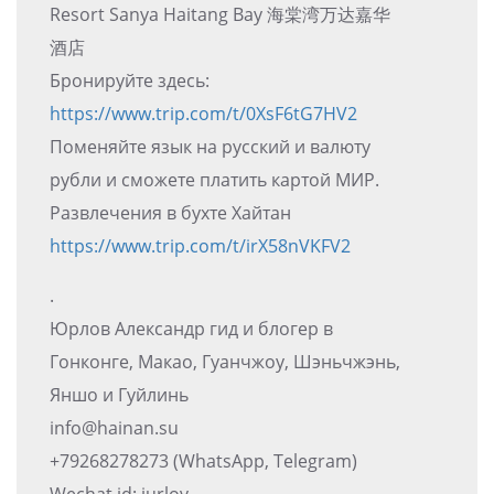
Resort Sanya Haitang Bay 海棠湾万达嘉华
酒店
Бронируйте здесь:
https://www.trip.com/t/0XsF6tG7HV2
Поменяйте язык на русский и валюту
рубли и сможете платить картой МИР.
Развлечения в бухте Хайтан
https://www.trip.com/t/irX58nVKFV2
.
Юрлов Александр гид и блогер в
Гонконге, Макао, Гуанчжоу, Шэньчжэнь,
Яншо и Гуйлинь
info@hainan.su
+79268278273 (WhatsApp, Telegram)
Wechat id: iurlov