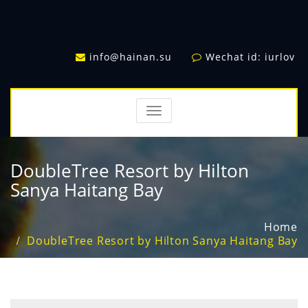
info@hainan.su
Wechat id: iurlov
TOGGLE
NAVIGATION
DoubleTree Resort by Hilton
Sanya Haitang Bay
Home
DoubleTree Resort by Hilton Sanya Haitang Bay