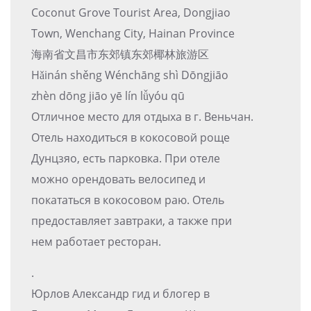
Coconut Grove Tourist Area, Dongjiao
Town, Wenchang City, Hainan Province
海南省文昌市东郊镇东郊椰林旅游区
Hǎinán shěng Wénchāng shì Dōngjiāo
zhèn dōng jiāo yē lín lǚyóu qū
Отличное место для отдыха в г. Веньчан.
Отель находиться в кокосовой роще
Дунцзяо, есть парковка. При отеле
можно орендовать велосипед и
покататься в кокосовом раю. Отель
предоставляет завтраки, а также при
нем работает ресторан.
.
Юрлов Александр гид и блогер в