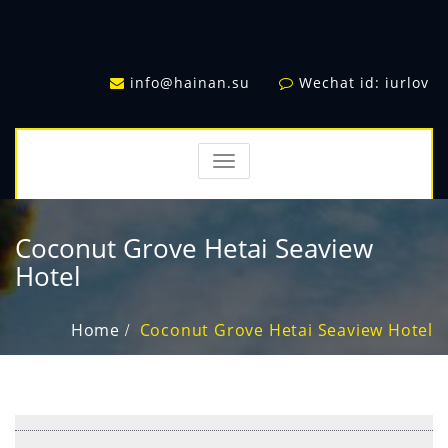
info@hainan.su
Wechat id: iurlov
TOGGLE
NAVIGATION
Coconut Grove Hetai Seaview
Hotel
Home
Coconut Grove Hetai Seaview Hotel