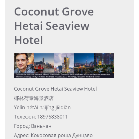
Coconut Grove
Hetai Seaview
Hotel
Coconut Grove Hetai Seaview Hotel
椰林荷泰海景酒店
Yēlín hétài hǎijǐng jiǔdiàn
Телефон: 18976838011
Город: Вэньчан
Адрес: Кокосовая роща Дунцзяо