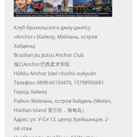
Клуб бразильского джиу-джитсу
«Anchor» (Хайкоу, Мэйлань, остров
Хайдень)
Brazilian Jiu Jiutsu Anchor Club
海口Anchor巴西柔术学院
Hǎikǒu Anchor bāxī róushù xuéyuàn
Телефон: 0898-66150470, 15798950681
Город: Хайкоу
Район: Мэйлань, остров Хайдень (Meilan,
Haidian Island 美兰区，海甸岛）
Адрес: ул. У-Си 13, центр Хуейшанцзе, 2-
ой этаж