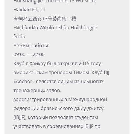
Hui Shang Jie, 2nd Floor, 13 Wu Xi Lu,
Haidian Island
海甸岛五西路13号荟尚街二楼
Hǎidiàndǎo Wǔxīlù 13hào Huìshàngjiē
èrlóu
Режим работы:
09:00 — 22:00
Клуб в Хайкоу был открыт в 2015 году
американским тренером Тимом. Клуб BJJ
«Anchor» является одним из немногих
тренажерных залов,
зарегистрированных в Международной
федерации бразильского джиу-джитсу
(IBJJF), который позволяет студентам
участвовать в соревнованиях IBJJF по