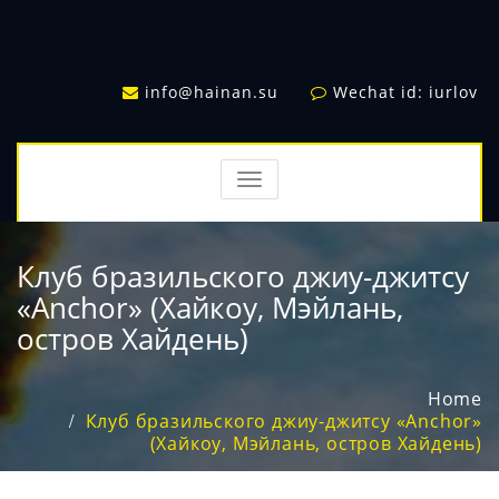
info@hainan.su
Wechat id: iurlov
TOGGLE
NAVIGATION
Клуб бразильского джиу-джитсу
«Anchor» (Хайкоу, Мэйлань,
остров Хайдень)
Home
Клуб бразильского джиу-джитсу «Anchor»
(Хайкоу, Мэйлань, остров Хайдень)