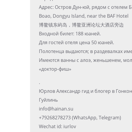
Адрес: Остров Дун-юй, рядом с отелем 
Boao, Dongyu Island, near the BAF Hotel
博鳌镇东屿岛，博鳌亚洲论坛大酒店旁边
Входной билет: 188 юаней.
Для гостей отеля цена 50 юаней.
Полотенца выдаются; в раздевалках им
Имеются ванны с алоэ, женьшенем, мол
«доктор-фиш»
.
Юрлов Александр гид и блогер в Гонко
Гуйлинь
info@hainan.su
+79268278273 (WhatsApp, Telegram)
Wechat id: iurlov