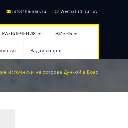
info@hainan.su
Wechat id: iurlov
РАЗВЛЕЧЕНИЯ
ЖИЗНЬ
овости)
Задай вопрос
ие источники на острове Дун-юй в Боао