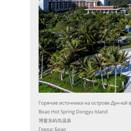
Горячие источники на острове Дун-юй 
Boao Hot Spring Dongyu Island
博鳌东屿岛温泉
Город: Боао