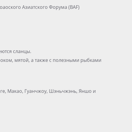
Боаоского Азиатского Форума (BAF)
еются сланцы.
оком, мятой, а также с полезными рыбками
нге, Макао, Гуанчжоу, Шэньчжэнь, Яншо и